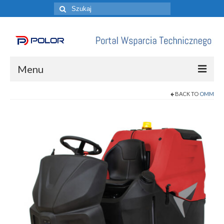
Szuklaj
w:
Menu
BACK TO
OMM
Aktualności
Cennik / Dostępność
Dokumentacja Techniczna
Materiały Pomocnicze
ZGŁOŚ SERWIS