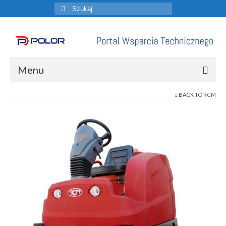
Szuklaj
w:
Menu
BACK TO
RCM
Aktualności
Cennik / Dostępność
Dokumentacja Techniczna
Materiały Pomocnicze
ZGŁOŚ SERWIS